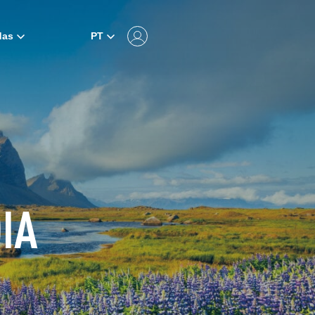
das
PT
IA