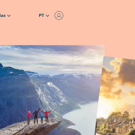
das
PT