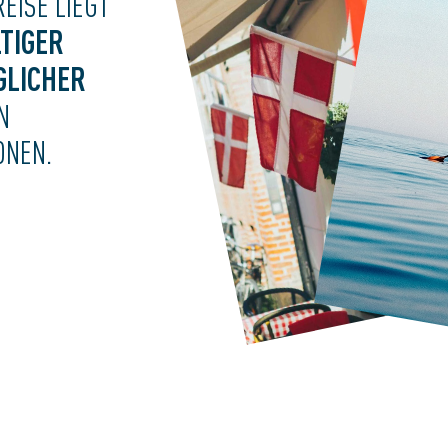
EISE LIEGT
TIGER
GLICHER
N
ONEN.